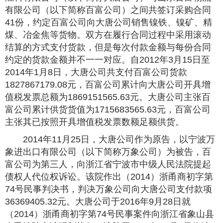
有限公司（以下简称百富公司）之间共签订采购合同
41份，约定百富公司向大唐公司销售镍铁、镍矿、精
煤、冶金焦等货物。双方在履行合同过程中采用滚动
结算的方式支付货款，但是每次付款金额与每份合同
约定的货款金额并不一一对应。自2012年3月15日至
2014年1月8日，大唐公司共支付百富公司货款
1827867179.08元，百富公司累计向大唐公司开具增
值税发票总额为1869151565.63元。大唐公司主张百
富公司累计供货货值为1715683565.63元，百富公司
主张其已按照开具增值税发票数额足额供货。
2014年11月25日，大唐公司作为原告，以宁波万
象进出口有限公司（以下简称万象公司）为被告，百
富公司为第三人，向浙江省宁波市中级人民法院提起
债权人代位权诉讼。该院作出（2014）浙甬商初字第
74号民事判决书，判决万象公司向大唐公司支付款项
36369405.32元。大唐公司于2016年9月28日就
（2014）浙甬商初字第74号民事案件向浙江省象山县