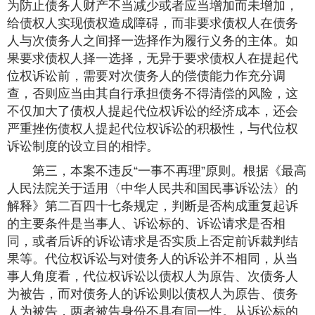
为防止债务人财产不当减少或者应当增加而未增加，
给债权人实现债权造成障碍，而非要求债权人在债务
人与次债务人之间择一选择作为履行义务的主体。如
果要求债权人择一选择，无异于要求债权人在提起代
位权诉讼前，需要对次债务人的偿债能力作充分调
查，否则应当由其自行承担债务不得清偿的风险，这
不仅加大了债权人提起代位权诉讼的经济成本，还会
严重挫伤债权人提起代位权诉讼的积极性，与代位权
诉讼制度的设立目的相悖。
第三，本案不违反“一事不再理”原则。根据《最高
人民法院关于适用〈中华人民共和国民事诉讼法〉的
解释》第二百四十七条规定，判断是否构成重复起诉
的主要条件是当事人、诉讼标的、诉讼请求是否相
同，或者后诉的诉讼请求是否实质上否定前诉裁判结
果等。代位权诉讼与对债务人的诉讼并不相同，从当
事人角度看，代位权诉讼以债权人为原告、次债务人
为被告，而对债务人的诉讼则以债权人为原告、债务
人为被告，两者被告身份不具有同一性。从诉讼标的