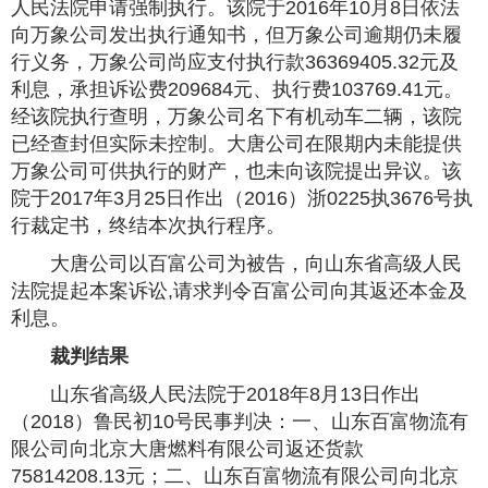
人民法院申请强制执行。该院于2016年10月8日依法
向万象公司发出执行通知书，但万象公司逾期仍未履
行义务，万象公司尚应支付执行款36369405.32元及
利息，承担诉讼费209684元、执行费103769.41元。
经该院执行查明，万象公司名下有机动车二辆，该院
已经查封但实际未控制。大唐公司在限期内未能提供
万象公司可供执行的财产，也未向该院提出异议。该
院于2017年3月25日作出（2016）浙0225执3676号执
行裁定书，终结本次执行程序。
大唐公司以百富公司为被告，向山东省高级人民
法院提起本案诉讼,请求判令百富公司向其返还本金及
利息。
裁判结果
山东省高级人民法院于2018年8月13日作出
（2018）鲁民初10号民事判决：一、山东百富物流有
限公司向北京大唐燃料有限公司返还货款
75814208.13元；二、山东百富物流有限公司向北京