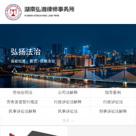
劳动合同法
公司法解释
指导案例
劳务派遣暂行规定
行政诉讼法解释
行政诉讼法
民事诉讼法解释
民事诉讼法
刑事诉讼法解释
更多
刑事诉讼法
刑法
公司法
劳动争议解释三
劳动争议解释二
劳动争议解释一