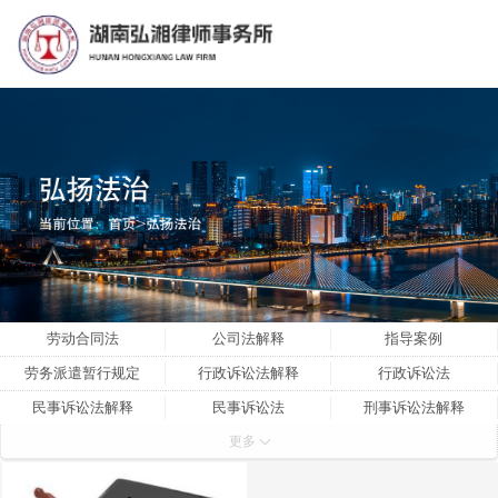
劳动合同法
公司法解释
指导案例
劳务派遣暂行规定
行政诉讼法解释
行政诉讼法
民事诉讼法解释
民事诉讼法
刑事诉讼法解释
更多
刑事诉讼法
刑法
公司法
劳动争议解释三
劳动争议解释二
劳动争议解释一