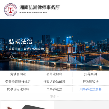
劳动合同法
公司法解释
指导案例
劳务派遣暂行规定
行政诉讼法解释
行政诉讼法
民事诉讼法解释
民事诉讼法
刑事诉讼法解释
更多
刑事诉讼法
刑法
公司法
劳动争议解释三
劳动争议解释二
劳动争议解释一