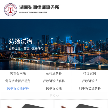
劳动合同法
公司法解释
指导案例
劳务派遣暂行规定
行政诉讼法解释
行政诉讼法
民事诉讼法解释
民事诉讼法
刑事诉讼法解释
更多
刑事诉讼法
刑法
公司法
劳动争议解释三
劳动争议解释二
劳动争议解释一