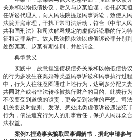
关系和以物抵债协议，后又与赵某通谋，委托赵某担
任诉讼代理人，向人民法院提起民事诉讼，致使人民
法院开庭审理，干扰正常司法活动，符合《中华人民
共和国刑法》和司法解释规定的虚假诉讼罪的行为特
征和定罪条件。故人民法院依法以虚假诉讼罪分别判
处彭某某、赵某有期徒刑，并处罚金。
典型意义
实践中，故意捏造债权债务关系和以物抵债协议
的行为多发生在离婚等类型民事诉讼和民事执行过程
中，行为人往往意图通过上述行为，达到多分配夫妻
共同财产或者非法转移被执行财产的目的。此类行为
不仅要受到道德的谴责，更会受到法律的严惩。司法
机关要及时甄别、发现、惩处此类虚假诉讼违法犯罪
行为，依法追究行为人的刑事责任，保护人民群众合
法权益。
案例7.捏造事实骗取民事调解书，据此申请参与