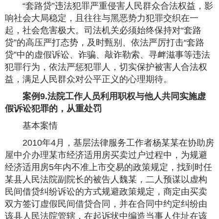
“套路贷”违法犯罪严重侵害人民群众合法权益，影
响社会大局稳定，且往往与黑恶势力犯罪交织在一
起，社会危害极大。司法机关必须始终保持对“套路
贷”的高压严打态势，及时甄别、依法严厉打击“套路
贷”中的虚假诉讼、诈骗、敲诈勒索、寻衅滋事等违法
犯罪行为，依法严惩犯罪人，切实保护被害人合法权
益，满足人民群众对公平正义的心理期待。
案例9.法院工作人员利用职权与他人共同实施虚
假诉讼犯罪的，从重处罚
基本案情
2010年4月，基层法律服务工作者杨某某在协助房
屋中介办理某市经济适用房买卖过户过程中，为规避
经济适用房5年内不准上市交易的政策规定，找到时任
某县人民法院副院长的被告人魏某，二人预谋以虚构
民间借贷纠纷诉讼的方式规避政策规定，商定由买卖
双方签订虚假民间借贷合同，并在合同中约定纠纷由
该县人民法院管辖，在起诉状中编造当事人住址在该