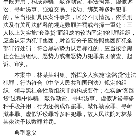
手段并用，构成诈骗、敲诈勒索、非法拘禁、虚假诉
讼、寻衅滋事、强迫交易、抢劫、绑架等多种犯罪
的，应当根据具体案件事实，区分不同情况，依照刑
法及有关司法解释的规定数罪并罚或者择一重处；三
人以上为实施“套路贷”而组成的较为固定的犯罪组织，
应当认定为犯罪集团，对首要分子应按照集团所犯全
部罪行处罚；符合黑恶势力认定标准的，应当按照黑
社会性质组织、恶势力或者恶势力犯罪集团侦查、起
诉、审判。
本案中，林某某纠集、指挥多人实施“套路贷”违法
犯罪，行为符合《中华人民共和国刑法》规定的组
织、领导黑社会性质组织罪的构成要件；在实施“套路
贷”过程中诈骗、敲诈勒索、寻衅滋事、虚假诉讼等多
种手段并用，行为还构成诈骗罪、敲诈勒索罪、寻衅
滋事罪、虚假诉讼罪等多种犯罪，故人民法院对林某
某依法予以数罪并罚。
典型意义