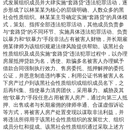
式发展组织成员并大肆实施“套路贷”违法犯罪活动，逐
步形成了以林某某为核心的层级明确、人数众多的黑
社会性质组织。林某某主导确定实施“套路贷”的具体模
式，策划、指挥全部违法犯罪活动，其他成员负责参
与“套路贷”的不同环节、实施具体违法犯罪活动、负责
以暴力和“软暴力”手段非法占有被害人财物，并长期雇
佣某律师为该组织规避法律风险提供帮助。该黑社会
性质组织及成员实施“套路贷”违法犯罪过程中，以办理
房屋抵押贷款为名，诱使、欺骗多名被害人办理赋予
借款合同强制执行效力、售房委托、抵押解押的委托
公证，并恶意制造违约事实，利用公证书将被害人名
下房产过户到该黑社会性质组织或组织成员名下，之
后再纠集、指使暴力清房团伙，采用暴力、威胁及其
他“软暴力”手段任意占用被害人房产，通过向第三人抵
押、出售或者与长期雇佣的律师串通、合谋虚假诉讼
等方式，将被害人房产处置变现以谋取非法利益，并
将违法所得用于该黑社会性质组织的发展壮大、组织
成员分红和提成。该黑社会性质组织通过采取上述方