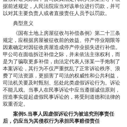
据前述规定，人民法院应当对该单位进行罚款，并可
以对其主要负责人或者直接责任人员予以罚款。
典型意义
《国有土地上房屋征收与补偿条例》第二十三条
规定，应根据房屋被征收前的效益、停产停业期限等
因素确定对因征收房屋造成停产停业损失进行补偿。
甲公司在面临拆迁补偿之际，并未依法主张权利，而
是为了骗取更多补偿，由法定代表人张某一手炮制了
本案诉讼，其行为不仅严重扰乱了正常诉讼秩序、浪
费了司法资源，更损害了司法的权威性和公共利益，
司法机关要及时甄别、惩处此类虚假诉讼行为。诉讼
不能儿戏。当事人在民事诉讼中应当遵循诚信原则，
捏造事实提起虚假民事诉讼的，将受到道德和法律的
双重否定。
案例5.当事人因虚假诉讼行为被追究刑事责任
后，仍应当为其侵权行为承担民事赔偿责任