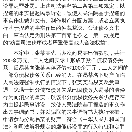
讼罪定罪处罚。上述司法解释第二条第三项规定，以
捏造的事实提起民事诉讼，致使人民法院基于捏造的
事实作出裁判文书、制作财产分配方案，或者立案执
行基于捏造的事实作出的仲裁裁决、公证债权文书
的，应当认定为刑法第三百零七条之一第一款规定
的“妨害司法秩序或者严重侵害他人合法权益”。
本案中，张某某先后多次向易某出借款项，共计
200余万元。二人之间实际上形成了数个债权债务关
系。后易某向张某某偿还借款100余万元，二人之间的
一部分债权债务关系已经消灭。在易某名下财产面临
人民法院强制执行的情况下，张某某与易某恶意串
通，隐瞒一部分债权债务关系已因债务人易某的清偿
行为而消灭的事实，以该部分债权债务关系仍然存在
为由提起民事诉讼，致使人民法院基于捏造的事实作
出民事调解书，并以骗取的民事调解书为执行依据，
申请参与分配易某的财产，符合《中华人民共和国刑
法》和司法解释规定的虚假诉讼罪的行为特征和定罪