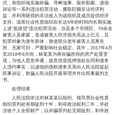
式，有组织地实施诈骗、寻衅滋事、敲诈勒索、虚假
诉讼等一系列违法犯罪活动，攫取巨额非法经济利
益，并利用获得的非法收入为该组织及成员提供经济
支持。该黑社会性质组织在长达5年的时间内长期实施
上述“套路贷”违法犯罪活动，涉及多个市辖区、70余名
被害人及家庭，造成被害人经济损失高达上亿元，且
犯罪对象为老年群体，致使部分老年被害人流离失
所、无家可归，严重影响社会稳定。其中，2017年4月
至2018年6月间，林某某为将诈骗所得的房产处置变
现，与他人恶意串通，故意捏造抵押借款合同和债务
人违约事实，以虚假的债权债务关系向人民法院提起
民事诉讼，欺骗人民法院开庭审理并作出民事裁判文
书。
处理结果
人民法院依法对林某某以组织、领导黑社会性质
组织罪判处有期徒刑十年，剥夺政治权利二年，并处
没收个人全部财产；以诈骗罪判处无期徒刑，剥夺政