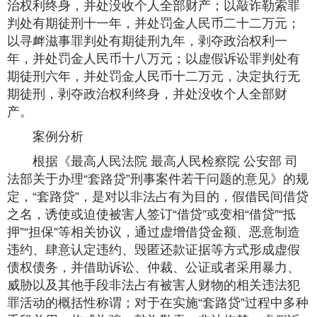
治权利终身，并处没收个人全部财产；以敲诈勒索罪
判处有期徒刑十一年，并处罚金人民币二十二万元；
以寻衅滋事罪判处有期徒刑九年，剥夺政治权利一
年，并处罚金人民币十八万元；以虚假诉讼罪判处有
期徒刑六年，并处罚金人民币十二万元，决定执行无
期徒刑，剥夺政治权利终身，并处没收个人全部财
产。
案例分析
根据《最高人民法院 最高人民检察院 公安部 司
法部关于办理“套路贷”刑事案件若干问题的意见》的规
定，“套路贷”，是对以非法占有为目的，假借民间借贷
之名，诱使或迫使被害人签订“借贷”或变相“借贷”“抵
押”“担保”等相关协议，通过虚增借贷金额、恶意制造
违约、肆意认定违约、毁匿还款证据等方式形成虚假
债权债务，并借助诉讼、仲裁、公证或者采用暴力、
威胁以及其他手段非法占有被害人财物的相关违法犯
罪活动的概括性称谓；对于在实施“套路贷”过程中多种