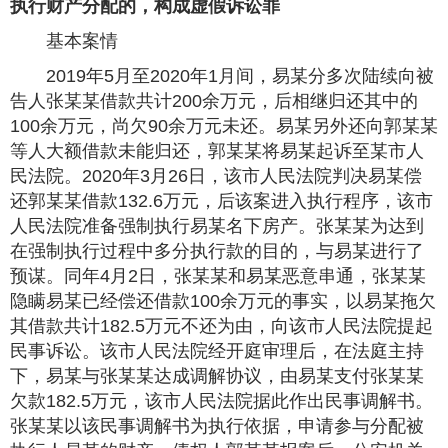
执行财产分配的，构成虚假诉讼罪
基本案情
2019年5月至2020年1月间，易某分多次陆续向被
告人张某某借款共计200余万元，后相继归还其中的
100余万元，尚欠90余万元未还。易某另外还向郭某某
等人大额借款未能归还，郭某某将易某起诉至某市人
民法院。2020年3月26日，该市人民法院判决易某偿
还郭某某借款132.6万元，后该案进入执行程序，该市
人民法院准备强制执行易某名下房产。张某某为达到
在强制执行过程中多分执行款的目的，与易某进行了
预谋。同年4月2日，张某某和易某恶意串通，张某某
隐瞒易某已经偿还借款100余万元的事实，以易某拖欠
其借款共计182.5万元不还为由，向该市人民法院提起
民事诉讼。该市人民法院经开庭审理后，在法庭主持
下，易某与张某某达成调解协议，由易某支付张某某
欠款182.5万元，该市人民法院据此作出民事调解书。
张某某以该民事调解书为执行依据，申请参与分配被