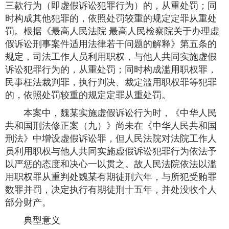
三款行为（即虚假诉讼犯罪行为）的，从重处罚；同
时构成其他犯罪的，依照处罚较重的规定定罪从重处
罚。根据《最高人民法院 最高人民检察院关于办理虚
假诉讼刑事案件适用法律若干问题的解释》第五条的
规定，司法工作人员利用职权，与他人共同实施虚假
诉讼犯罪行为的，从重处罚；同时构成滥用职权罪，
民事枉法裁判罪，执行判决、裁定滥用职权罪等犯罪
的，依照处罚较重的规定定罪从重处罚。
本案中，魏某实施虚假诉讼行为时，《中华人民
共和国刑法修正案（九）》尚未在《中华人民共和国
刑法》中增设虚假诉讼罪，但人民法院对法院工作人
员利用职权与他人共同实施虚假诉讼犯罪行为依法予
以严惩的态度和决心一以贯之。故人民法院依法以滥
用职权罪从重判处魏某有期徒刑六年，与所犯受贿罪
数罪并罚，决定执行有期徒刑十五年，并处没收个人
部分财产。
典型意义