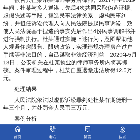
被告人杜某系某律师事务所律师。2017年至2019
年间，杜某与多人通谋，先后4次共同采取伪造证据、
虚假陈述等手段，捏造民事法律关系，虚构民事纠
纷，并担任诉讼代理人向人民法院提起民事诉讼，致
使人民法院基于捏造的事实先后作出4份民事调解书并
进行强制执行。杜某通过实施上述行为，意图帮助他
人规避住房限售、限购政策，实现违规办理房产过户
手续等非法目的，自己谋取非法经济利益。2020年5月
13日，公安机关在杜某执业的律师事务所内将其抓
获。案件审理过程中，杜某自愿退缴违法所得12.5万
元。
处理结果
人民法院依法以虚假诉讼罪判处杜某有期徒刑一
年三个月，并处罚金人民币三万元。
案例分析
根据《最高人民法院 最高人民检察院关于办理虚
假诉讼刑事案件适用法律若干问题的解释》第二条第
首页
电话
留言
位置