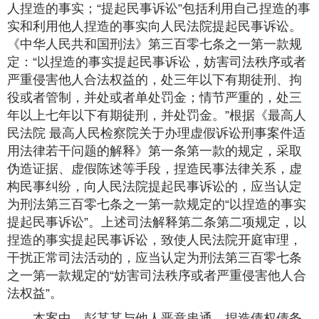
人捏造的事实；“提起民事诉讼”包括利用自己捏造的事
实和利用他人捏造的事实向人民法院提起民事诉讼。
《中华人民共和国刑法》第三百零七条之一第一款规
定：“以捏造的事实提起民事诉讼，妨害司法秩序或者
严重侵害他人合法权益的，处三年以下有期徒刑、拘
役或者管制，并处或者单处罚金；情节严重的，处三
年以上七年以下有期徒刑，并处罚金。”根据《最高人
民法院 最高人民检察院关于办理虚假诉讼刑事案件适
用法律若干问题的解释》第一条第一款的规定，采取
伪造证据、虚假陈述等手段，捏造民事法律关系，虚
构民事纠纷，向人民法院提起民事诉讼的，应当认定
为刑法第三百零七条之一第一款规定的“以捏造的事实
提起民事诉讼”。上述司法解释第二条第二项规定，以
捏造的事实提起民事诉讼，致使人民法院开庭审理，
干扰正常司法活动的，应当认定为刑法第三百零七条
之一第一款规定的“妨害司法秩序或者严重侵害他人合
法权益”。
本案中，彭某某与他人恶意串通，捏造债权债务