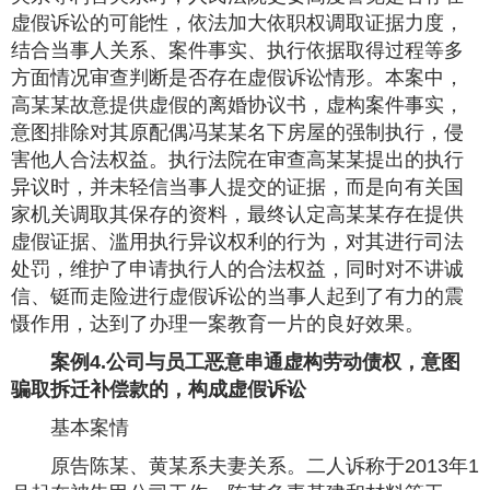
虚假诉讼的可能性，依法加大依职权调取证据力度，
结合当事人关系、案件事实、执行依据取得过程等多
方面情况审查判断是否存在虚假诉讼情形。本案中，
高某某故意提供虚假的离婚协议书，虚构案件事实，
意图排除对其原配偶冯某某名下房屋的强制执行，侵
害他人合法权益。执行法院在审查高某某提出的执行
异议时，并未轻信当事人提交的证据，而是向有关国
家机关调取其保存的资料，最终认定高某某存在提供
虚假证据、滥用执行异议权利的行为，对其进行司法
处罚，维护了申请执行人的合法权益，同时对不讲诚
信、铤而走险进行虚假诉讼的当事人起到了有力的震
慑作用，达到了办理一案教育一片的良好效果。
案例4.公司与员工恶意串通虚构劳动债权，意图
骗取拆迁补偿款的，构成虚假诉讼
基本案情
原告陈某、黄某系夫妻关系。二人诉称于2013年1