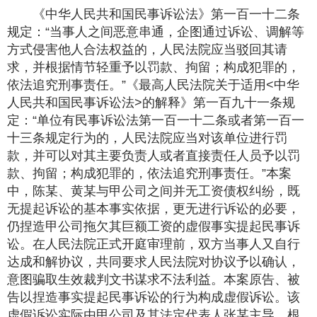
《中华人民共和国民事诉讼法》第一百一十二条
规定：“当事人之间恶意串通，企图通过诉讼、调解等
方式侵害他人合法权益的，人民法院应当驳回其请
求，并根据情节轻重予以罚款、拘留；构成犯罪的，
依法追究刑事责任。”《最高人民法院关于适用<中华
人民共和国民事诉讼法>的解释》第一百九十一条规
定：“单位有民事诉讼法第一百一十二条或者第一百一
十三条规定行为的，人民法院应当对该单位进行罚
款，并可以对其主要负责人或者直接责任人员予以罚
款、拘留；构成犯罪的，依法追究刑事责任。”本案
中，陈某、黄某与甲公司之间并无工资债权纠纷，既
无提起诉讼的基本事实依据，更无进行诉讼的必要，
仍捏造甲公司拖欠其巨额工资的虚假事实提起民事诉
讼。在人民法院正式开庭审理前，双方当事人又自行
达成和解协议，共同要求人民法院对协议予以确认，
意图骗取生效裁判文书谋求不法利益。本案原告、被
告以捏造事实提起民事诉讼的行为构成虚假诉讼。该
虚假诉讼实际由甲公司及其法定代表人张某主导，根