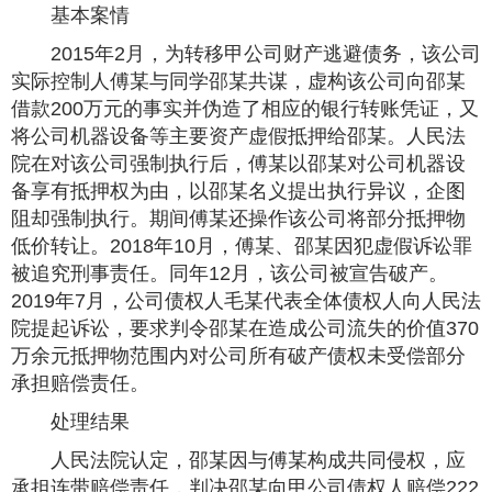
基本案情
2015年2月，为转移甲公司财产逃避债务，该公司
实际控制人傅某与同学邵某共谋，虚构该公司向邵某
借款200万元的事实并伪造了相应的银行转账凭证，又
将公司机器设备等主要资产虚假抵押给邵某。人民法
院在对该公司强制执行后，傅某以邵某对公司机器设
备享有抵押权为由，以邵某名义提出执行异议，企图
阻却强制执行。期间傅某还操作该公司将部分抵押物
低价转让。2018年10月，傅某、邵某因犯虚假诉讼罪
被追究刑事责任。同年12月，该公司被宣告破产。
2019年7月，公司债权人毛某代表全体债权人向人民法
院提起诉讼，要求判令邵某在造成公司流失的价值370
万余元抵押物范围内对公司所有破产债权未受偿部分
承担赔偿责任。
处理结果
人民法院认定，邵某因与傅某构成共同侵权，应
承担连带赔偿责任，判决邵某向甲公司债权人赔偿222