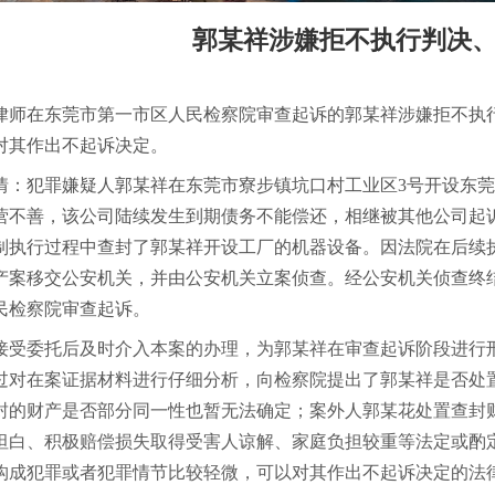
郭某祥涉嫌拒不执行判决
律师在东莞市第一市区人民检察院审查起诉的郭某祥涉嫌拒不执
对其作出不起诉决定。
情：犯罪嫌疑人郭某祥在东莞市寮步镇坑口村工业区3号开设东
营不善，该公司陆续发生到期债务不能偿还，相继被其他公司起
制执行过程中查封了郭某祥开设工厂的机器设备。因法院在后续
产案移交公安机关，并由公安机关立案侦查。经公安机关侦查终
民检察院审查起诉。
接受委托后及时介入本案的办理，为郭某祥在审查起诉阶段进行
过对在案证据材料进行仔细分析，向检察院提出了郭某祥是否处
封的财产是否部分同一性也暂无法确定；案外人郭某花处置查封
坦白、积极赔偿损失取得受害人谅解、家庭负担较重等法定或酌
构成犯罪或者犯罪情节比较轻微，可以对其作出不起诉决定的法