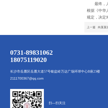
最终，
根据《中华
规定，决定
上一篇
向某某
0731-89831062
18075119020
长沙市岳麓区岳麓大道
57号银盆岭万达广场环球中心B座23楼
2111700367@qq.com
扫—扫
关注