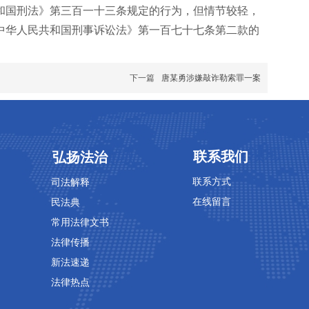
和国刑法》第三百一十三条规定的行为，但情节较轻，
中华人民共和国刑事诉讼法》第一百七十七条第二款的
下一篇
唐某勇涉嫌敲诈勒索罪一案
专业领域
专业领域
联系我们
弘扬法治
联系方式
司法解释
在线留言
民法典
常用法律文书
法律传播
新法速递
法律热点