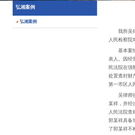
弘湘案例
弘湘案例
我所吴
人民检察院
基本案
表人。因经
民法院在强
处置查封财
第一市区人
吴律师
某祥，并经
人民法院查
郭某祥具备
了郭某祥不