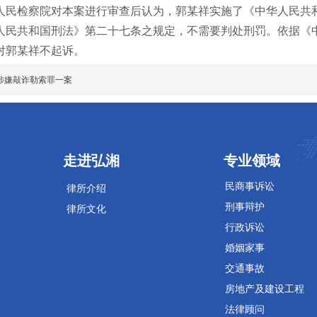
人民检察院对本案进行审查后认为，郭某祥实施了《中华人民共
人民共和国刑法》第二十七条之规定，不需要判处刑罚。依据《
对郭某祥不起诉。
涉嫌敲诈勒索罪一案
专业领域
专业领域
走进弘湘
专业领域
民商事诉讼
律所介绍
刑事辩护
律所文化
行政诉讼
婚姻家事
交通事故
房地产及建设工程
法律顾问