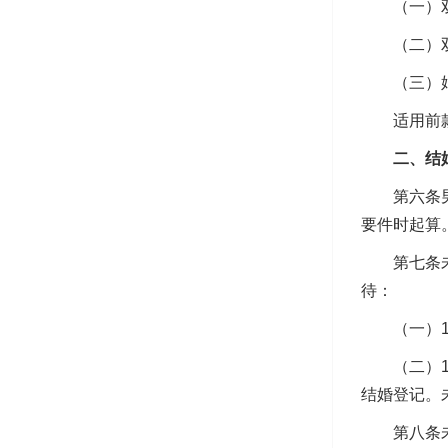
（一）双
（二）双
（三）婚
适用前款第
二、结
第六条男女
要件时起算
第七条未依
待：
（一）19
（二）19
结婚登记。
第八条未依