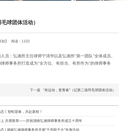
羽毛球团体活动）
原创】
阅读：1102
与人员：弘湘所主任律师宁清华以及弘湘所“第一团队”全体成员。
湘律师事务所打造成为“全方位、有担当、有所作为”的律师事务
下一篇
“有运动，更青春”（记第二场羽毛球团体活动）
动态丨智蛇迎春，共赴新程！
而上 共谱新章——庆祝湖南弘湘律师事务所成立十周年
态 | 湖南弘湘律师事务所开展“千所联千企”专项活动