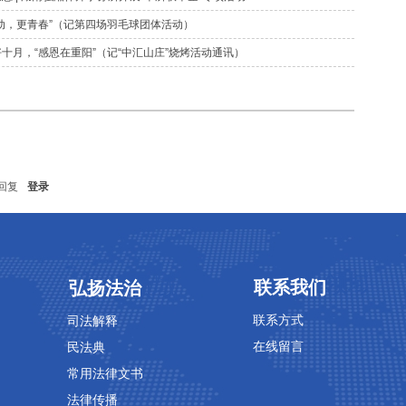
动，更青春”（记第四场羽毛球团体活动）
十月，“感恩在重阳”（记“中汇山庄”烧烤活动通讯）
回复
登录
专业领域
专业领域
联系我们
弘扬法治
联系方式
司法解释
在线留言
民法典
常用法律文书
法律传播