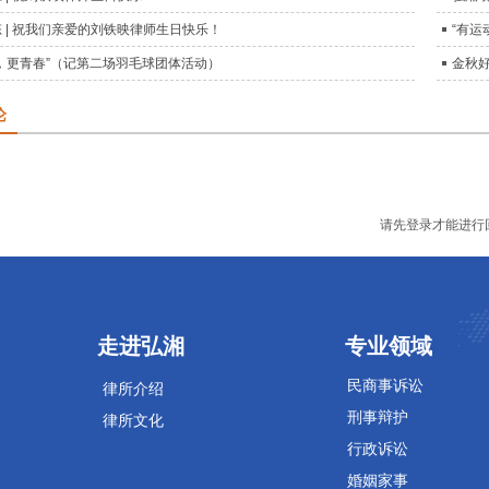
 | 祝我们亲爱的刘铁映律师生日快乐！
“有运
，更青春”（记第二场羽毛球团体活动）
金秋好
论
请先登录才能进行
专业领域
专业领域
走进弘湘
专业领域
民商事诉讼
律所介绍
刑事辩护
律所文化
行政诉讼
婚姻家事