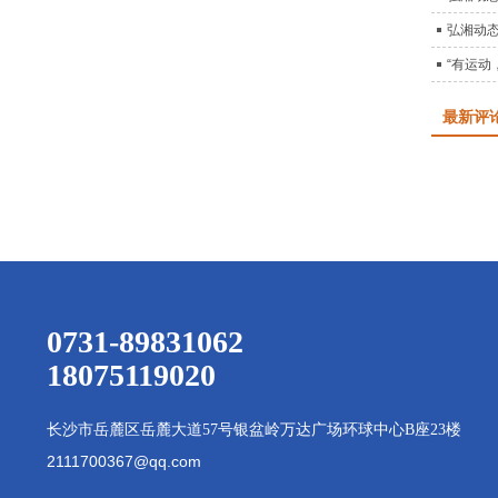
弘湘动态
“有运动
最新评
0731-89831062
18075119020
长沙市岳麓区岳麓大道
57号银盆岭万达广场环球中心B座23楼
2111700367@qq.com