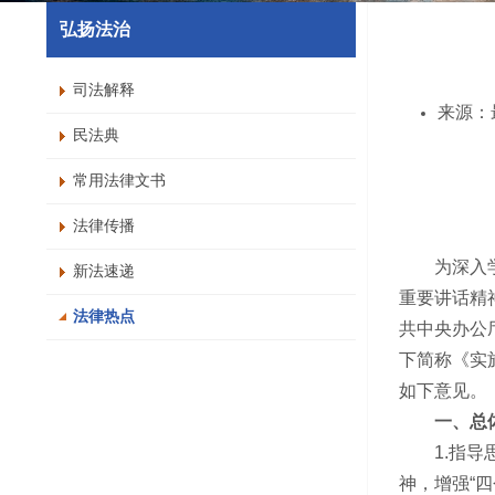
弘扬法治
司法解释
来源：
民法典
常用法律文书
法律传播
为深入学习
新法速递
重要讲话精
法律热点
共中央办公
下简称《实
如下意见。
一、总体
1.指导思
神，增强“