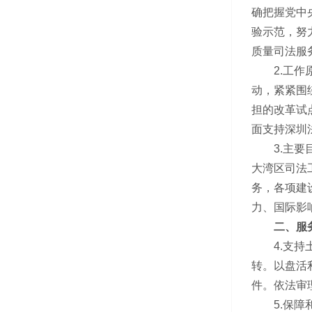
确把握党中
验示范，努
质量司法服
2.工作原
动，紧紧围
担的改革试
面支持深圳
3.主要目
大湾区司法
务，各项建
力、国际影
二、服务
4.支持土
转。以盘活
件。依法审
5.保障和