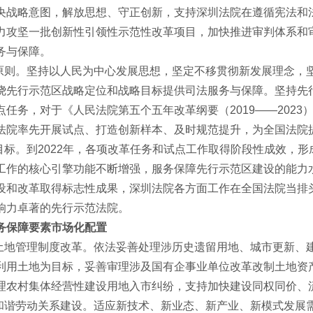
央战略意图，解放思想、守正创新，支持深圳法院在遵循宪法和
力攻坚一批创新性引领性示范性改革项目，加快推进审判体系和
务与保障。
则。坚持以人民为中心发展思想，坚定不移贯彻新发展理念，
绕先行示范区战略定位和战略目标提供司法服务与保障。坚持先
点任务，对于《人民法院第五个五年改革纲要（2019——202
法院率先开展试点、打造创新样本、及时规范提升，为全国法院
标。到2022年，各项改革任务和试点工作取得阶段性成效，
工作的核心引擎功能不断增强，服务保障先行示范区建设的能力水
设和改革取得标志性成果，深圳法院各方面工作在全国法院当排
响力卓著的先行示范法院。
保障要素市场化配置
地管理制度改革。依法妥善处理涉历史遗留用地、城市更新、
利用土地为目标，妥善审理涉及国有企事业单位改革改制土地资
理农村集体经营性建设用地入市纠纷，支持加快建设同权同价、
谐劳动关系建设。适应新技术、新业态、新产业、新模式发展