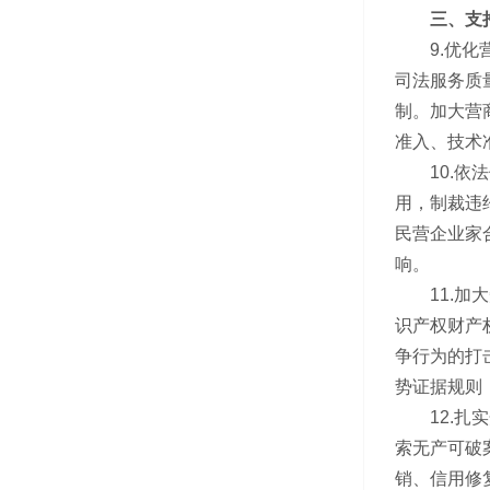
三、支持
9.优化营
司法服务质
制。加大营
准入、技术
10.依法
用，制裁违
民营企业家
响。
11.加大
识产权财产
争行为的打
势证据规则
12.扎实
索无产可破
销、信用修