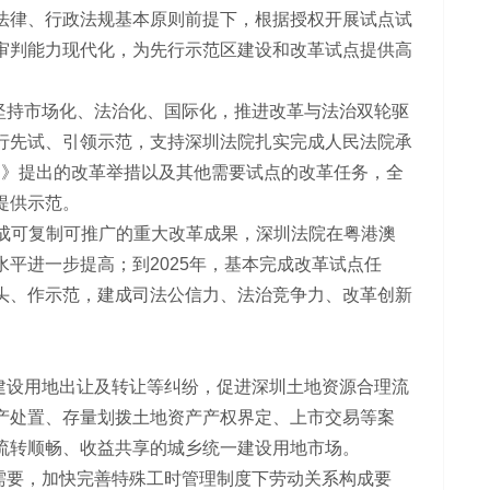
法律、行政法规基本原则前提下，根据授权开展试点试
审判能力现代化，为先行示范区建设和改革试点提供高
坚持市场化、法治化、国际化，推进改革与法治双轮驱
行先试、引领示范，支持深圳法院扎实完成人民法院承
3）》提出的改革举措以及其他需要试点的改革任务，全
提供示范。
形成可复制可推广的重大改革成果，深圳法院在粤港澳
平进一步提高；到2025年，基本完成改革试点任
头、作示范，建成司法公信力、法治竞争力、改革创新
建设用地出让及转让等纠纷，促进深圳土地资源合理流
产处置、存量划拨土地资产产权界定、上市交易等案
流转顺畅、收益共享的城乡统一建设用地市场。
需要，加快完善特殊工时管理制度下劳动关系构成要