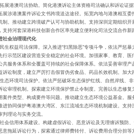
拓展港澳司法协助。简化港澳诉讼主体资格司法确认和诉讼证据
拓展涉港澳案件诉讼文书跨境送达途径。拓宽内地与港澳相互委
机制。推动建立跨境破产认可与协助机制。支持深圳定期组织开
，支持河套深港科技创新合作区率先建立便利化司法交流合作新
社会治理现代化
民生权益司法保障。深入推进“扫黑除恶”专项斗争，依法严惩暴
先行示范区建设营造安全稳定的社会环境。加强家事、教育、医
公共服务体系和全覆盖可持续的社会保障体系。依法妥善审理产
益诉讼制度，建立严厉打击假冒伪劣食品、药品长效机制。加大
生态环境司法保护。依法严惩破坏生态保护红线、自然岸线、非
诉讼审理机制。探索建立环境保护禁止令制度。完善以生态修复
用案件类型、构成要件等问题。推动建立生态环境公益基金。服
推进协同保护粤港澳大湾区、东江流域生态环境机制建设。支持
审判理论与实务交流。
社会信用体系建设。构建虚假诉讼、恶意诉讼及无理缠诉预防、
恶意拖延诉讼行为，探索通过律师费转付、诉讼费用合理分担等