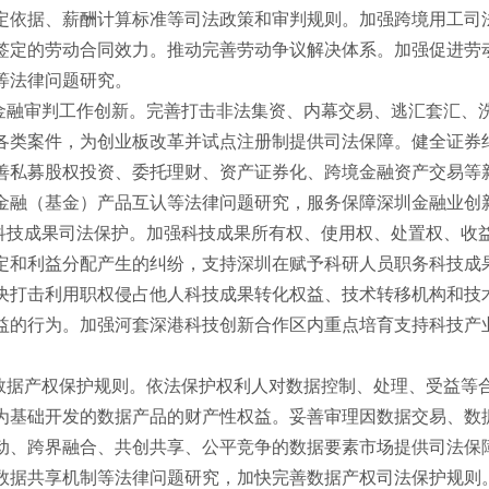
定依据、薪酬计算标准等司法政策和审判规则。加强跨境用工司
签定的劳动合同效力。推动完善劳动争议解决体系。加强促进劳
等法律问题研究。
融审判工作创新。完善打击非法集资、内幕交易、逃汇套汇、
各类案件，为创业板改革并试点注册制提供司法保障。健全证券
善私募股权投资、委托理财、资产证券化、跨境金融资产交易等
金融（基金）产品互认等法律问题研究，服务保障深圳金融业创
技成果司法保护。加强科技成果所有权、使用权、处置权、收
定和利益分配产生的纠纷，支持深圳在赋予科研人员职务科技成
决打击利用职权侵占他人科技成果转化权益、技术转移机构和技
益的行为。加强河套深港科技创新合作区内重点培育支持科技产
据产权保护规则。依法保护权利人对数据控制、处理、受益等
为基础开发的数据产品的财产性权益。妥善审理因数据交易、数
动、跨界融合、共创共享、公平竞争的数据要素市场提供司法保
数据共享机制等法律问题研究，加快完善数据产权司法保护规则