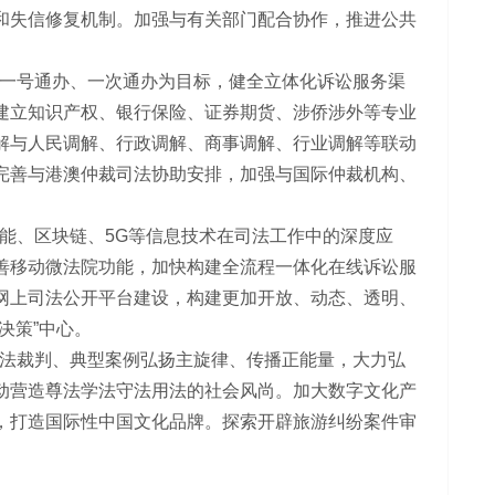
和失信修复机制。加强与有关部门配合协作，推进公共
一号通办、一次通办为目标，健全立体化诉讼服务渠
建立知识产权、银行保险、证券期货、涉侨涉外等专业
解与人民调解、行政调解、商事调解、行业调解等联动
完善与港澳仲裁司法协助安排，加强与国际仲裁机构、
能、区块链、5G等信息技术在司法工作中的深度应
善移动微法院功能，加快构建全流程一体化在线诉讼服
网上司法公开平台建设，构建更加开放、动态、透明、
决策”中心。
法裁判、典型案例弘扬主旋律、传播正能量，大力弘
动营造尊法学法守法用法的社会风尚。加大数字文化产
，打造国际性中国文化品牌。探索开辟旅游纠纷案件审