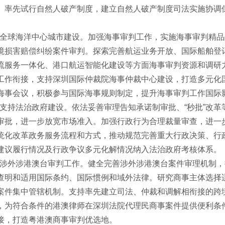
。率先试行自然人破产制度，建立自然人破产制度司法实施协调
全球海洋中心城市建设。加强海事审判工作，实施海事审判精品
境损害赔偿纠纷案件审判。探索完善航运业务开放、国际船舶登
流服务一体化、港口航运智能化建设等方面海事审判资源和调研
工作衔接，支持深圳国际仲裁院海事仲裁中心建设，打造多元化
海事会议，积极参与国际海事规则制定，提升海事审判工作国际
支持法治政府建设。依法妥善审理告知承诺制审批、“秒批”改革
审批，进一步放宽市场准入。加强行政行为合理裁量审查，进一
统化改革政务服务流程和方式，推动规范完善重大行政决策、行
建议履行情况及行政争议多元化解情况纳入法治政府考核体系。
涉外涉港澳台审判工作。健全完善涉外涉港澳台案件审理机制，
查明和适用国际条约、国际惯例和域外法律。研究商事主体选择
案件集中管辖机制。支持率先建立司法、仲裁和调解相衔接的跨
，为符合条件的港澳律师在深圳法院代理民商事案件提供便利条
接，打造粤港澳商事审判优选地。