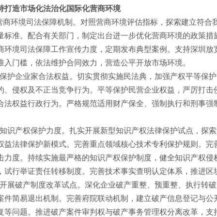
打造市场化法治化国际化营商环境
商环境司法保障机制。对照营商环境评估指标，探索建立符合
量标准。配合有关部门，制定出台进一步优化营商环境的政策措
商环境司法保障工作宣传力度，定期发布典型案例。支持深圳放
准入门槛，依法维护合同效力，营造公平开放市场环境。
保护企业家合法权益。切实贯彻实施民法典，加强产权平等保护
约、侵权及不正当竞争行为。平等保护民营企业权益，严厉打击
合法权益行政行为。严格规范适用财产保全、强制执行和刑事强
知识产权保护力度。扎实开展新型知识产权法律保护试点，探索
权益法律保护新模式。完善重点领域核心技术专利保护规则。完
击力度。持续实施最严格的知识产权保护制度，健全知识产权侵
，试行举证责任转移制度。完善技术事实查明认定体系，推进区
开展破产制度改革试点。深化企业破产重整、预重整、执行转破
案件简易退出机制。完善府院联动机制，建立破产信息登记与公
复等问题。推进破产案件审判权与破产事务管理权分离改革，支