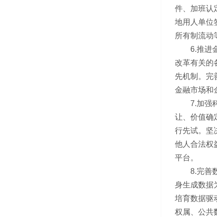
件、加班认
地用人单位
所有制流动
6.推进金
改革有关的
先机制。完
金融市场和
7.加强科
让、价值确
行先试。坚
他人合法权
平台。
8.完善数
身生成数据
培育数据驱
权属、公共