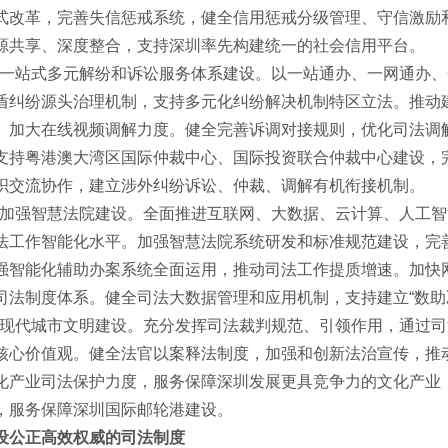
式改革，完善失信惩戒系统，健全信用惩戒分级管理、守信激励
源共享、深度整合，支持深圳率先构建统一的社会信用平台。
一站式多元解纷和诉讼服务体系建设。以一站通办、一网通办、
盾纠纷源头治理机制，支持多元化纠纷解决机制特区立法。推动
。加大在线视频调解力度。健全完善诉调对接规则，优化司法调
支持粤港澳大湾区国际仲裁中心、国际投资联合仲裁中心建设，
织交流协作，建立涉外纠纷诉讼、仲裁、调解有机衔接机制。
加强智慧法院建设。全面推进互联网、大数据、云计算、人工智
法工作智能化水平。加强智慧法院系统研发和标准规范建设，完
强智能化辅助办案系统全面运用，推动司法工作提质增速。加快
司法制度体系。健全司法大数据管理和应用机制，支持建立“数助
现代城市文明建设。充分发挥司法裁判规范、引领作用，通过司
核心价值观。健全法官以案释法制度，加强和创新法治宣传，推
化产业司法保护力度，服务保障深圳发展更具竞争力的文化产业
，服务保障深圳国际邮轮港建设。
公正高效权威的司法制度