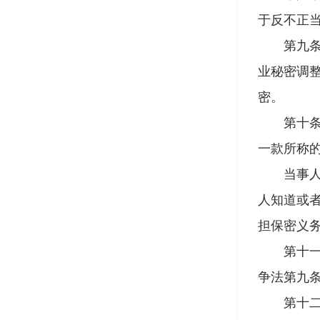
于反不正
第九条 
业秘密调
密。
第十条 
一款所称
当事人未
人知道或
担保密义
第十一条
争法第九
第十二条