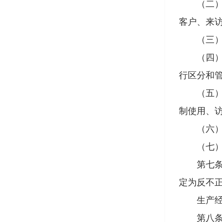
（二）通
客户、来
（三）对
（四）以
行区分和
（五）对
制使用、
（六）要
（七）采
第七条 
定为反不
生产经营
第八条 