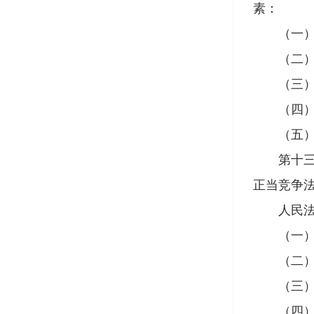
素：
（一）职
（二）承
（三）参
（四）是
（五）需
第十三条
正当竞争
人民法院
（一）被
（二）所
（三）被
（四）公