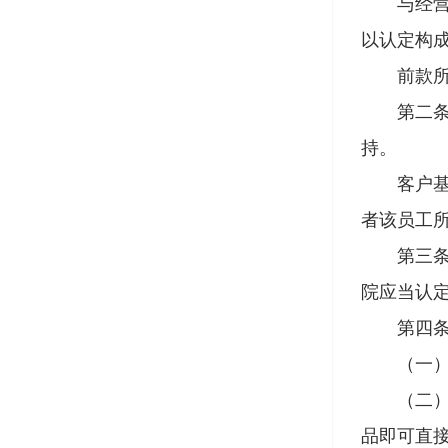
与经营活
以认定构
前款所称
第二条 
持。
客户基于
者该员工
第三条 
院应当认
第四条 
（一）该
（二）该
品即可直