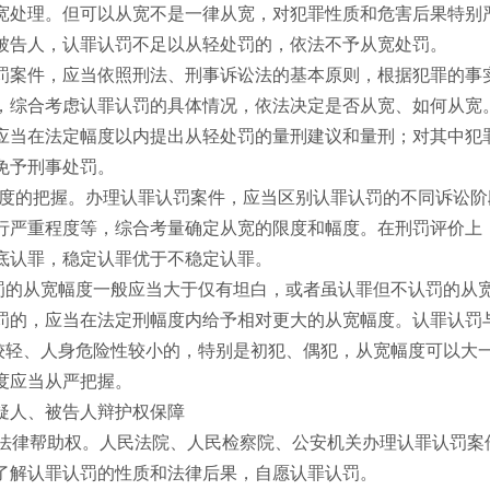
宽处理。但可以从宽不是一律从宽，对犯罪性质和危害后果特别
被告人，认罪认罚不足以从轻处罚的，依法不予从宽处罚。
罚案件，应当依照刑法、刑事诉讼法的基本原则，根据犯罪的事
，综合考虑认罪认罚的具体情况，依法决定是否从宽、如何从宽
应当在法定幅度以内提出从轻处罚的量刑建议和量刑；对其中犯
免予刑事处罚。
度的把握。办理认罪认罚案件，应当区别认罪认罚的不同诉讼阶
行严重程度等，综合考量确定从宽的限度和幅度。在刑罚评价上
底认罪，稳定认罪优于不稳定认罪。
从宽幅度一般应当大于仅有坦白，或者虽认罪但不认罚的从宽
罚的，应当在法定刑幅度内给予相对更大的从宽幅度。认罪认罚
、人身危险性较小的，特别是初犯、偶犯，从宽幅度可以大一
度应当从严把握。
疑人、被告人辩护权保障
法律帮助权。人民法院、人民检察院、公安机关办理认罪认罚案
了解认罪认罚的性质和法律后果，自愿认罪认罚。