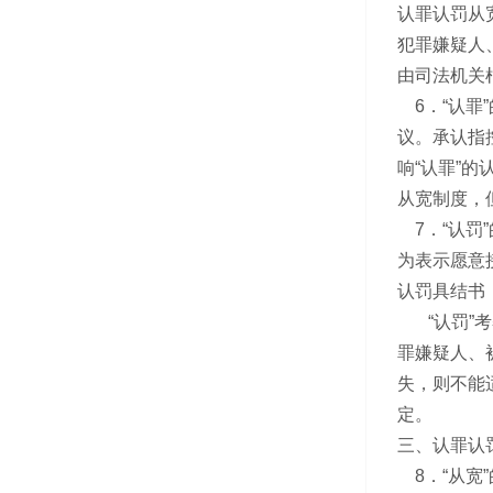
认罪认罚从
犯罪嫌疑人
由司法机关
6．“认罪
议。承认指
响“认罪”
从宽制度，
7．“认罚
为表示愿意
认罚具结书
“认罚”考
罪嫌疑人、
失，则不能
定。
三、认罪认罚
8．“从宽