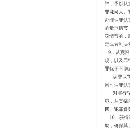
神，予以从
罪嫌疑人、
办理认罪认
的量刑情节
罚情节的，
定或者判决
9．从宽幅
现，以及罪
罪优于不彻
认罪认罚的
同时认罪认
对罪行较轻
犯，从宽幅
四、犯罪嫌
10．获得
助，确保其