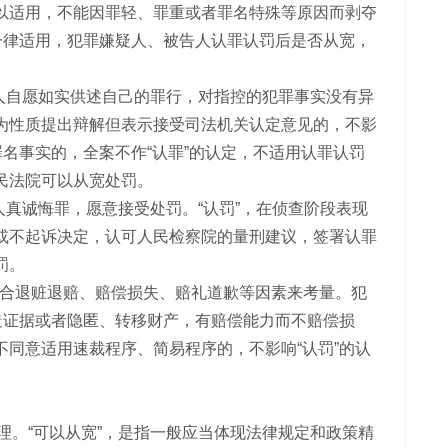
以适用，不能因罪轻、罪重或者罪名特殊等原因而剥夺
一律适用，犯罪嫌疑人、被告人认罪认罚后是否从宽，
告人自愿如实供述自己的罪行，对指控的犯罪事实没有异
为性质提出辩解但表示接受司法机关认定意见的，不影
名事实的，全案不作“认罪”的认定，不适用认罪认罚
民法院可以从宽处罚。
人真诚悔罪，愿意接受处罚。“认罚”，在侦查阶段表现
或不起诉决定，认可人民检察院的量刑建议，签署认罪
罚。
合退赃退赔、赔偿损失、赔礼道歉等因素来考量。犯
造证据或者隐匿、转移财产，有赔偿能力而不赔偿损
同意适用速裁程序、简易程序的，不影响“认罚”的认
理。“可以从宽”，是指一般应当体现法律规定和政策精