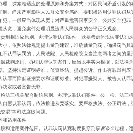
办理，探索相适应的处理原则和办案方式；对因民间矛盾引发的
和解、尚未严重影响人民群众安全感的，要积极适用认罪认罚从
年犯，一般应当体现从宽；对严重危害国家安全、公共安全犯罪
握从宽，避免案件处理明显违背人民群众的公平正义观念。
责刑相适应原则。办理认罪认罚案件，既要考虑体现认罪认罚从
大小，依照法律规定提出量刑建议，准确裁量刑罚，确保罚当其
犯不认罪认罚的，人民法院、人民检察院应当注意两者之间的量
据裁判原则。办理认罪认罚案件，应当以事实为根据，以法律为
据。坚持法定证明标准，侦查终结、提起公诉、作出有罪裁判应
人认罪而降低证据要求和证明标准。对犯罪嫌疑人、被告人认罪
诉决定或者宣告无罪。
检法三机关配合制约原则。办理认罪认罚案件，公、检、法三机
人自愿认罪认罚，依法推进从宽落实。要严格执法、公正司法，
钱交易”等司法腐败问题。
围和适用条件
段和适用案件范围。认罪认罚从宽制度贯穿刑事诉讼全过程，适