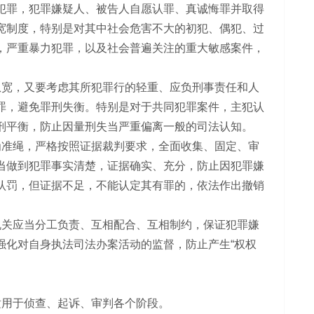
犯罪，犯罪嫌疑人、被告人自愿认罪、真诚悔罪并取得
宽制度，特别是对其中社会危害不大的初犯、偶犯、过
，严重暴力犯罪，以及社会普遍关注的重大敏感案件，
宽，又要考虑其所犯罪行的轻重、应负刑事责任和人
罪，避免罪刑失衡。特别是对于共同犯罪案件，主犯认
刑平衡，防止因量刑失当严重偏离一般的司法认知。
准绳，严格按照证据裁判要求，全面收集、固定、审
当做到犯罪事实清楚，证据确实、充分，防止因犯罪嫌
认罚，但证据不足，不能认定其有罪的，依法作出撤销
关应当分工负责、互相配合、互相制约，保证犯罪嫌
强化对自身执法司法办案活动的监督，防止产生“权权
用于侦查、起诉、审判各个阶段。