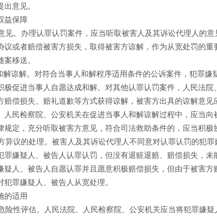
提出意见。
权益保障
意见。办理认罪认罚案件，应当听取被害人及其诉讼代理人的意
协议或者赔偿被害方损失，取得被害方谅解，作为从宽处罚的重
随案移送。
和解谅解。对符合当事人和解程序适用条件的公诉案件，犯罪嫌
积极促进当事人自愿达成和解。对其他认罪认罚案件，人民法院
方赔偿损失、赔礼道歉等方式获得谅解，被害方出具的谅解意见
人民检察院、公安机关在促进当事人和解谅解过程中，应当向
律规定，充分听取被害方意见，符合司法救助条件的，应当积极
方异议的处理。被害人及其诉讼代理人不同意对认罪认罚的犯罪
犯罪嫌疑人、被告人认罪认罚，但没有退赃退赔、赔偿损失，未
嫌疑人、被告人自愿认罪并且愿意积极赔偿损失，但由于被害方
对犯罪嫌疑人、被告人从宽处理。
施的适用
危险性评估。人民法院、人民检察院、公安机关应当将犯罪嫌疑