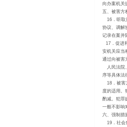
向办案机关
五、被害方
16．听取
协议、调解
记录在案并
17．促进
安机关应当
通过向被害
人民法院、
序等具体法
18．被害
度的适用。
酌减。犯罪
一般不影响
六、强制措
19．社会