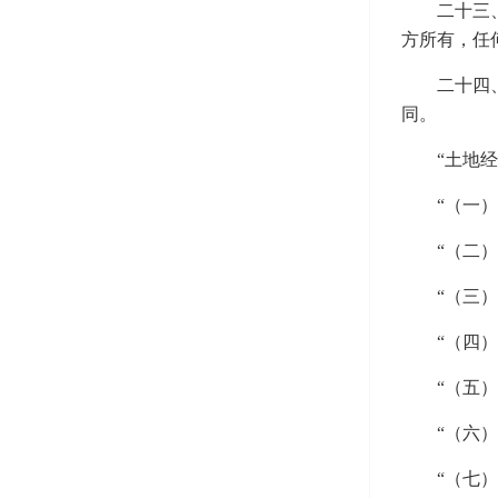
二十三
方所有，任
二十四
同。
“土地
“（一
“（二
“（三
“（四
“（五
“（六
“（七