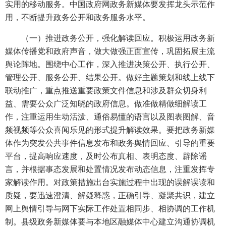
实用的移动服务。中国政府网政务新媒体要发挥龙头示范作
用，不断提升政务公开和政务服务水平。
（一）推进政务公开，强化解读回应。积极运用政务新
媒体传播党和政府声音，做大做强正面宣传，巩固拓展主流
舆论阵地。围绕中心工作，深入推进决策公开、执行公开、
管理公开、服务公开、结果公开。做好主题策划和线上线下
联动推广，重点推送重要政策文件信息和涉及群众切身利
益、需要公众广泛知晓的政府信息。做准做精做细解读工
作，注重运用生动活泼、通俗易懂的语言以及图表图解、音
频视频等公众喜闻乐见的形式提升解读效果。要把政务新媒
体作为突发公共事件信息发布和政务舆情回应、引导的重要
平台，提高响应速度，及时公布真相、表明态度、辟除谣
言，并根据事态发展和处置情况发布动态信息，注重发挥专
家解读作用。对政策措施出台实施过程中出现的误解误读和
质疑，要迅速澄清、解疑释惑，正确引导、凝聚共识，建立
网上舆情引导与网下实际工作处置相同步、相协调的工作机
制。县级政务新媒体要与本地区融媒体中心建立沟通协调机