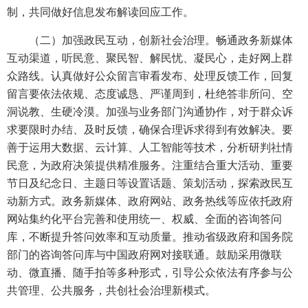
制，共同做好信息发布解读回应工作。
（二）加强政民互动，创新社会治理。畅通政务新媒体
互动渠道，听民意、聚民智、解民忧、凝民心，走好网上群
众路线。认真做好公众留言审看发布、处理反馈工作，回复
留言要依法依规、态度诚恳、严谨周到，杜绝答非所问、空
洞说教、生硬冷漠。加强与业务部门沟通协作，对于群众诉
求要限时办结、及时反馈，确保合理诉求得到有效解决。要
善于运用大数据、云计算、人工智能等技术，分析研判社情
民意，为政府决策提供精准服务。注重结合重大活动、重要
节日及纪念日、主题日等设置话题、策划活动，探索政民互
动新方式。政务新媒体、政府网站、政务热线等应依托政府
网站集约化平台完善和使用统一、权威、全面的咨询答问
库，不断提升答问效率和互动质量。推动省级政府和国务院
部门的咨询答问库与中国政府网对接联通。鼓励采用微联
动、微直播、随手拍等多种形式，引导公众依法有序参与公
共管理、公共服务，共创社会治理新模式。