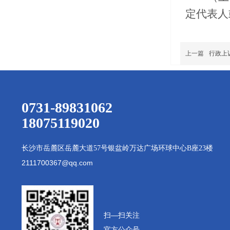
定代表人
上一篇
行政上
0731-89831062
18075119020
长沙市岳麓区岳麓大道
57号银盆岭万达广场环球中心B座23楼
2111700367@qq.com
扫—扫
关注
官方公众号