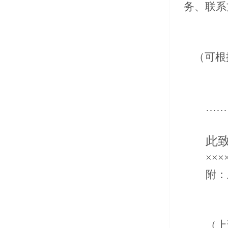
务、联系
（可根
……
此
××
附：
（上