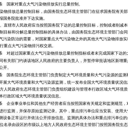
条
国家对重点大气污染物排放实行总量控制。
物排放总量控制目标，由国务院生态环境主管部门在征求国务院有关部
报国务院批准并下达实施。
直辖市人民政府应当按照国务院下达的总量控制目标，控制或者削减本
目标和分解总量控制指标的具体办法，由国务院生态环境主管部门会同
气污染防治的需要，对国家重点大气污染物之外的其他大气污染物排放实
行重点大气污染物排污权交易。
条
对超过国家重点大气污染物排放总量控制指标或者未完成国家下达的
同有关部门约谈该地区人民政府的主要负责人，并暂停审批该地区新增重
公开。
条
国务院生态环境主管部门负责制定大气环境质量和大气污染源的监测
开展大气环境质量和大气污染源监测，统一发布全国大气环境质量状况信
人民政府生态环境主管部门负责组织建设与管理本行政区域大气环境质
本行政区域大气环境质量状况信息。
条
企业事业单位和其他生产经营者应当按照国家有关规定和监测规范，
进行监测，并保存原始监测记录。其中，重点排污单位应当安装、使用大
测设备正常运行并依法公开排放信息。监测的具体办法和重点排污单位的
名录由设区的市级以上地方人民政府生态环境主管部门按照国务院生态