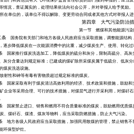
部门和其他负有大气环境保护监督管理职责的部门接到举报的，应当及
等情况，查证属实的，处理结果依法向社会公开，并对举报人给予奖励。
在单位的，该单位不得以解除、变更劳动合同或者其他方式对举报人进
第四章 大气污染防治
第一节 燃煤和其他能源污染
二条
国务院有关部门和地方各级人民政府应当采取措施，调整能源结构
，逐步降低煤炭在一次能源消费中的比重，减少煤炭生产、使用、转化过
条
国家推行煤炭洗选加工，降低煤炭的硫分和灰分，限制高硫分、高灰
、灰分含量达到规定标准；已建成的煤矿除所采煤炭属于低硫分、低灰分
的煤炭洗选设施。
放射性和砷等有毒有害物质超过规定标准的煤炭。
条
国家采取有利于煤炭清洁高效利用的经济、技术政策和措施，鼓励和
企业等采用合理、可行的技术措施，对煤层气进行开采利用，对煤矸石
。
条
国家禁止进口、销售和燃用不符合质量标准的煤炭，鼓励燃用优质煤
、煤矸石、煤渣、煤灰等物料，应当采取防燃措施，防止大气污染。
条
地方各级人民政府应当采取措施，加强民用散煤的管理，禁止销售不
能环保型炉灶。