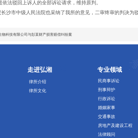
庭依法驳回上诉人的全部诉讼请求，维持原判。
沙市中级人民法院也采纳了我所的意见，二审终审的判决为驳
生物科技有限公司与彭某财产损害赔偿纠纷案
专业领域
专业领域
走进弘湘
专业领域
民商事诉讼
律所介绍
刑事辩护
律所文化
行政诉讼
婚姻家事
交通事故
房地产及建设工程
法律顾问