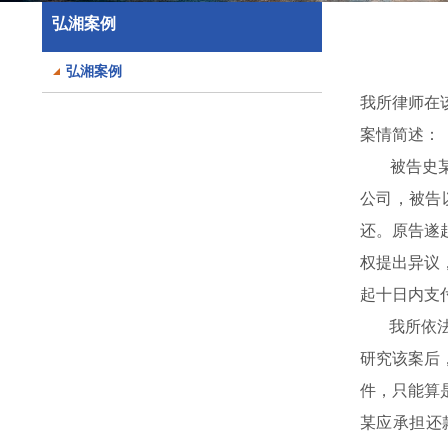
弘湘案例
弘湘案例
我所律师在
案情简述：
被告史某向
公司，被告
还。原告遂
权提出异议
起十日内支
我所依法接
研究该案后
件，只能算
某应承担还