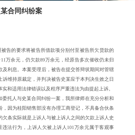
史某合同纠纷案
。
照被告的要求将被告所借款项分别付至被告所欠货款的
1万余元，仍欠款89万余元，经原告多次催收仍未归
款及利息。
本案受理后，被告在提交答辩状期间对管辖
上诉维持原裁定，并判决被告史某应于本判决生效之日
事实和适用法律错误以及程序严重违法为由提起上诉。
委托人与史某合同纠纷一案，我所律师在充分分析和
纷，因为桂阳销售部没有办理工商登记，不具备合伙条
的欠条实际就是上诉人与被上诉人之间的欠款上诉人史
违法行为，上诉人欠被上诉人101万余元属于客观事