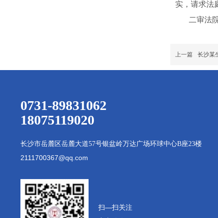
实，请求法
二审法院长
上一篇
长沙某
0731-89831062
18075119020
长沙市岳麓区岳麓大道
57号银盆岭万达广场环球中心B座23楼
2111700367@qq.com
扫—扫
关注